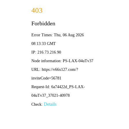
新澳门开门奖结果查询记录-全年资料免费大全
搜索
其他人也在搜索:
混凝土搅拌站
沥青混合料
破碎站
制砂
干混砂浆
搜索结果
为您找到“
破碎站
”相关内容共
18
条：